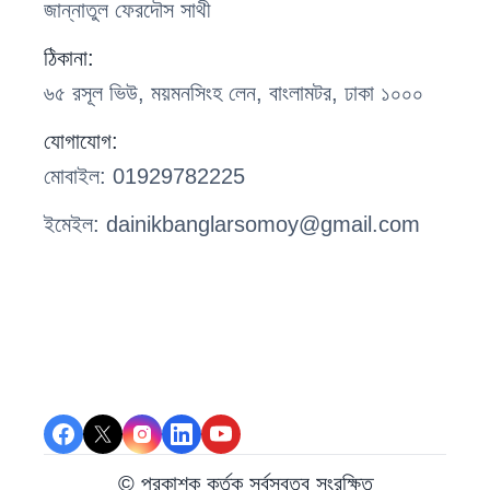
জান্নাতুল ফেরদৌস সাথী
ঠিকানা:
৬৫ রসূল ভিউ, ময়মনসিংহ লেন, বাংলামটর, ঢাকা ১০০০
যোগাযোগ:
মোবাইল:
01929782225
ইমেইল:
dainikbanglarsomoy@gmail.com
© প্রকাশক কর্তৃক সর্বস্বত্ব সংরক্ষিত